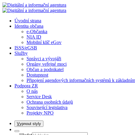
Úvodní strana
Identita občana
e-Občanka
NIA ID
Mobilní klíč eGov
ISSS/eGSB
Služby
Správci a vývojáři
Orgány veřejné moci
Občan a podnikatel
Dostupnost
Připojení agendových informačních systémů k základním
Podpora ZR
O nás
Service Desk
Ochrana osobních údajů
Související legislativa
Projekty NPO
V
ypnout styly