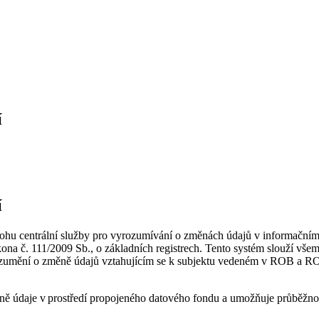
í
í
hu centrální služby pro vyrozumívání o změnách údajů v informačním 
kona č. 111/2009 Sb., o základních registrech. Tento systém slouží v
í vyrozumění o změně údajů vztahujícím se k subjektu vedeném v ROB a
ěně údaje v prostředí propojeného datového fondu a umožňuje průběžno