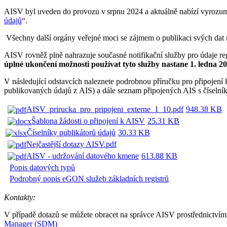
AISV byl uveden do provozu v srpnu 2024 a aktuálně nabízí vyrozum
údajů
“.
Všechny další orgány veřejné moci se zájmem o publikaci svých dat 
AISV rovněž plně nahrazuje současné notifikační služby pro údaje re
úplné ukončení možnosti používat tyto služby nastane 1. ledna 2
V následující odstavcích naleznete podrobnou příručku pro připojení k
publikovaných údajů z AIS) a dále seznam připojených AIS s číselní
AISV_prirucka_pro_pripojeni_externe_1_10.pdf
948.38 KB
Šablona žádosti o připojení k AISV
25.31 KB
Číselníky publikátorů údajů
30.33 KB
Nejčastější dotazy AISV.pdf
AISV - udržování datového kmene
613.88 KB
Popis datových typů
Podrobný popis eGON služeb základních registrů
Kontakty:
V případě dotazů se můžete obracet na správce AISV prostřednictví
Manager (SDM)