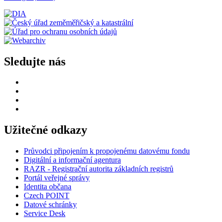
Sledujte nás
Užitečné odkazy
Průvodci připojením k propojenému datovému fondu
Digitální a informační agentura
RAZR - Registrační autorita základních registrů
Portál veřejné správy
Identita občana
Czech POINT
Datové schránky
Service Desk