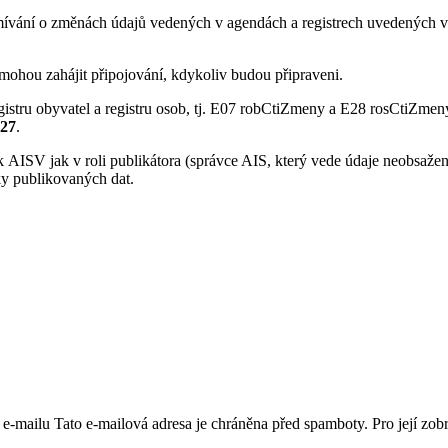
ívání o změnách údajů vedených v agendách a registrech uvedených v 
mohou zahájit připojování, kdykoliv budou připraveni.
gistru obyvatel a registru osob, tj. E07 robCtiZmeny a E28 rosCtiZmen
027
.
 AISV jak v roli publikátora (správce AIS, který vede údaje neobsažené
ky publikovaných dat.
m e-mailu
Tato e-mailová adresa je chráněna před spamboty. Pro její zobr