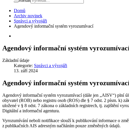
Hledat
Domů
Archiv novinek
Správci a vývojáři
Agendový informační systém vyrozumívací
Agendový informační systém vyrozumívac
Základní údaje
Kategorie:
Správci a vývojáři
13. září 2024
Agendový informační systém vyrozumívac
Agendový informační systém vyrozumívací (dále jen „AISV“) plní úlo
obyvatel (ROB) nebo registru osob (ROS) dle § 7 odst. 2 písm. k) zá
uložené v § 8 odst. 7 zákona o základních registrech, tj. zajištěn
Digitální a informační agentura.
Vyrozumívání neboli notifikace slouží k publikování informace o zm
z publikačních AIS adresným načítáním pouze změněných údajů.