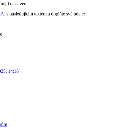
my i nastavení.
IA
s následujícím textem a doplňte své údaje:
o:
025, 14:16
trům