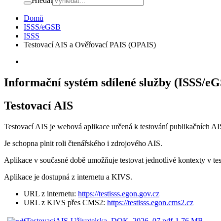
Hledat
Domů
ISSS/eGSB
ISSS
Testovací AIS a Ověřovací PAIS (OPAIS)
Informační systém sdílené služby (ISSS/e
Testovací AIS
Testovací AIS je webová aplikace určená k testování publikačních AI
Je schopna plnit roli čtenářského i zdrojového AIS.
Aplikace v současné době umožňuje testovat jednotlivé kontexty v tes
Aplikace je dostupná z internetu a KIVS
.
URL z internetu:
https://testisss.egon.gov.cz
URL z KIVS přes CMS2:
https://testisss.egon.cms2.cz
TestovaciAIS-Uživatelska_DOK_2026_07.pdf
1.76 MB