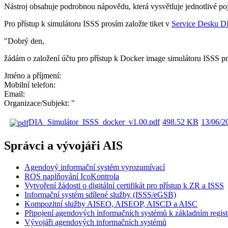
Nástroj obsahuje podrobnou nápovědu, která vysvětluje jednotlivé poj
Pro přístup k simulátoru ISSS prosím založte tiket v
Service Desku D
"Dobrý den,
žádám o založení účtu pro přístup k Docker image simulátoru ISSS pr
Jméno a příjmení:
Mobilní telefon:
Email:
Organizace/Subjekt: "
DIA_Simulátor_ISSS_docker_v1.00.pdf
498.52 KB
13/06/2
Správci a vývojáři AIS
Agendový informační systém vyrozumívací
ROS naplňování IcoKontrola
Vytvoření žádosti o digitální certifikát pro přístup k ZR a ISSS
Informační systém sdílené služby (ISSS/eGSB)
Kompozitní služby AISEO, AISEOP, AISCD a AISC
Připojení agendových informačních systémů k základním regis
Vývojáři agendových informačních systémů