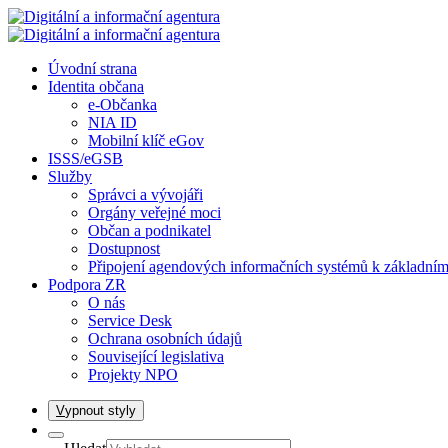
Úvodní strana
Identita občana
e-Občanka
NIA ID
Mobilní klíč eGov
ISSS/eGSB
Služby
Správci a vývojáři
Orgány veřejné moci
Občan a podnikatel
Dostupnost
Připojení agendových informačních systémů k základním
Podpora ZR
O nás
Service Desk
Ochrana osobních údajů
Související legislativa
Projekty NPO
V
ypnout styly