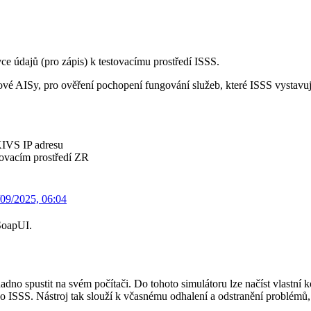
ce údajů (pro zápis) k testovacímu prostředí ISSS.
é AISy, pro ověření pochopení fungování služeb, které ISSS vystavuj
KIVS IP adresu
tovacím prostředí ZR
/09/2025, 06:04
SoapUI.
no spustit na svém počítači. Do tohoto simulátoru lze načíst vlastní ko
o ISSS. Nástroj tak slouží k včasnému odhalení a odstranění problémů, 