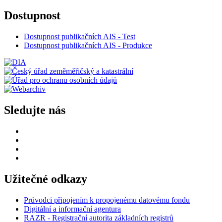
Dostupnost
Dostupnost publikačních AIS - Test
Dostupnost publikačních AIS - Produkce
Sledujte nás
Užitečné odkazy
Průvodci připojením k propojenému datovému fondu
Digitální a informační agentura
RAZR - Registrační autorita základních registrů