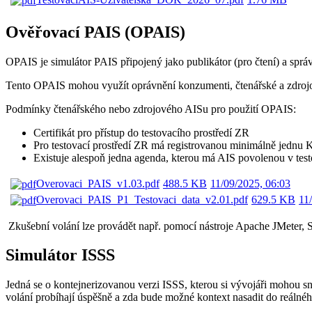
Ověřovací PAIS (OPAIS)
OPAIS je simulátor PAIS připojený jako publikátor (pro čtení) a správ
Tento OPAIS mohou využít oprávnění konzumenti, čtenářské a zdrojov
Podmínky čtenářského nebo zdrojového AISu pro použití OPAIS:
Certifikát pro přístup do testovacího prostředí ZR
Pro testovací prostředí ZR má registrovanou
minimálně
jednu 
Existuje alespoň jedna agenda, kterou má AIS povolenou v tes
Overovaci_PAIS_v1.03.pdf
488.5 KB
11/09/2025, 06:03
Overovaci_PAIS_P1_Testovaci_data_v2.01.pdf
629.5 KB
11
Zkušební volání lze provádět např. pomocí nástroje Apache JMeter, 
Simulátor ISSS
Jedná se o kontejnerizovanou verzi ISSS, kterou si vývojáři mohou snad
volání probíhají úspěšně a zda bude možné kontext nasadit do reálnéh