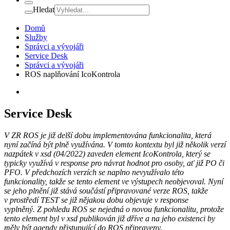
Hledat
Domů
Služby
Správci a vývojáři
Service Desk
Správci a vývojáři
ROS naplňování IcoKontrola
Service Desk
V ZR ROS je již delší dobu implementována funkcionalita, která
nyní začíná být plně využívána. V tomto kontextu byl již několik verzí
nazpátek v xsd (04/2022) zaveden element IcoKontrola, který se
typicky využívá v response pro návrat hodnot pro osoby, ať již PO či
PFO. V předchozích verzích se naplno nevyužívalo této
funkcionality, takže se tento element ve výstupech neobjevoval.
Nyní
se jeho plnění již stává součástí připravované verze ROS, takže
v prostředí TEST se již nějakou dobu objevuje v response
vyplněný.
Z pohledu ROS se nejedná o novou funkcionalitu, protože
tento element byl v xsd publikován již dříve a na jeho existenci by
měly být agendy přistupující do ROS připraveny.