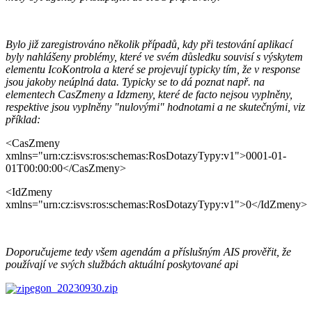
Bylo již zaregistrováno několik případů, kdy při testování aplikací
byly nahlášeny problémy, které ve svém důsledku souvisí s výskytem
elementu IcoKontrola a které se projevují typicky tím, že v response
jsou jakoby neúplná data. Typicky se to dá poznat např. na
elementech CasZmeny a Idzmeny, které de facto nejsou vyplněny,
respektive jsou vyplněny "nulovými" hodnotami a ne skutečnými, viz
příklad:
<CasZmeny
xmlns="urn:cz:isvs:ros:schemas:RosDotazyTypy:v1">0001-01-
01T00:00:00</CasZmeny>
<IdZmeny
xmlns="urn:cz:isvs:ros:schemas:RosDotazyTypy:v1">0</IdZmeny>
Doporučujeme tedy všem agendám a příslušným AIS prověřit, že
používají ve svých službách aktuální poskytované api
egon_20230930.zip