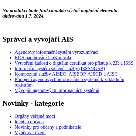
Na produkci bude funkcionalita včetně naplnění elementu
aktivována 1.7. 2024.
Správci a vývojáři AIS
Agendový informační systém vyrozumívací
ROS naplňování IcoKontrola
Vytvoření žádosti o digitální certifikát pro přístup k ZR a ISSS
Informační systém sdílené služby (ISSS/eGSB)
Kompozitní služby AISEO, AISEOP, AISCD a AISC
Připojení agendových informačních systémů k základním
registrům
Vývojáři agendových informačních systémů
Novinky - kategorie
Orgány veřejné moci
Identita občana
Novinky pro občany a podnikatele
Výběrová řízení