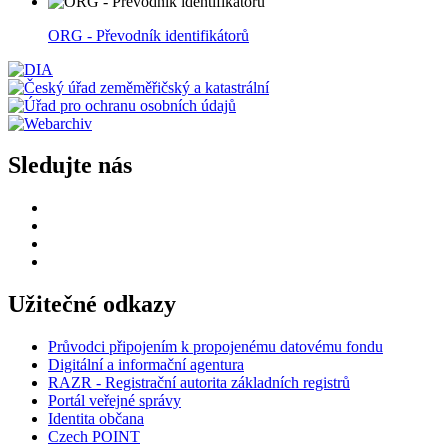
ORG - Převodník identifikátorů
Sledujte nás
Užitečné odkazy
Průvodci připojením k propojenému datovému fondu
Digitální a informační agentura
RAZR - Registrační autorita základních registrů
Portál veřejné správy
Identita občana
Czech POINT