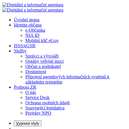
Úvodní strana
Identita občana
e-Občanka
NIA ID
Mobilní klíč eGov
ISSS/eGSB
Služby
Správci a vývojáři
Orgány veřejné moci
Občan a podnikatel
Dostupnost
Připojení agendových informačních systémů k
základním registrům
Podpora ZR
O nás
Service Desk
Ochrana osobních údajů
Související legislativa
Projekty NPO
V
ypnout styly