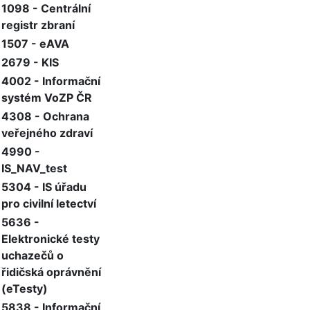
1098 - Centrální
registr zbraní
1507 - eAVA
2679 - KIS
4002 - Informační
systém VoZP ČR
4308 - Ochrana
veřejného zdraví
4990 -
IS_NAV_test
5304 - IS úřadu
pro civilní letectví
5636 -
Elektronické testy
uchazečů o
řidičská oprávnění
(eTesty)
5838 - Informační