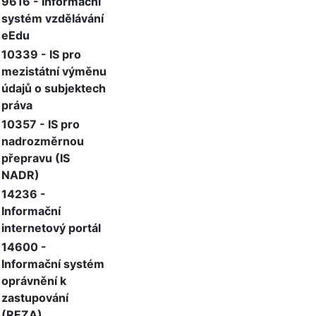
9616 - Informační
systém vzdělávání
eEdu
10339 - IS pro
mezistátní výměnu
údajů o subjektech
práva
10357 - IS pro
nadrozměrnou
přepravu (IS
NADR)
14236 -
Informační
internetový portál
14600 -
Informační systém
oprávnění k
zastupování
(REZA)