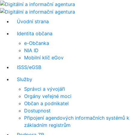
Úvodní strana
Identita občana
e-Občanka
NIA ID
Mobilní klíč eGov
ISSS/eGSB
Služby
Správci a vývojáři
Orgány veřejné moci
Občan a podnikatel
Dostupnost
Připojení agendových informačních systémů k
základním registrům
Podpora ZR