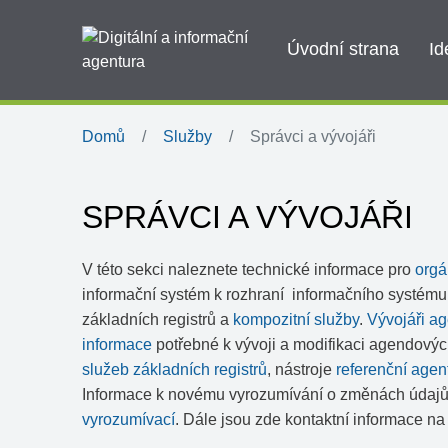
Úvodní strana
Id
Domů
Služby
Správci a vývojáři
SPRÁVCI A VÝVOJÁŘI
V této sekci naleznete technické informace pro
orgá
informační systém k rozhraní informačního systému 
základních registrů a
kompozitní služby
.
Vývojáři a
informace
potřebné k vývoji a modifikaci agendový
služeb základních registrů
, nástroje
referenční agen
Informace k novému vyrozumívání o změnách údajů
vyrozumívací
. Dále jsou zde kontaktní informace n