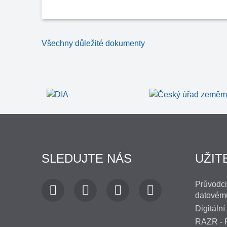
Všechny důležité dokumenty
SLEDUJTE NÁS
UŽIT
Průvodci
datovém
Digitální
RAZR - R