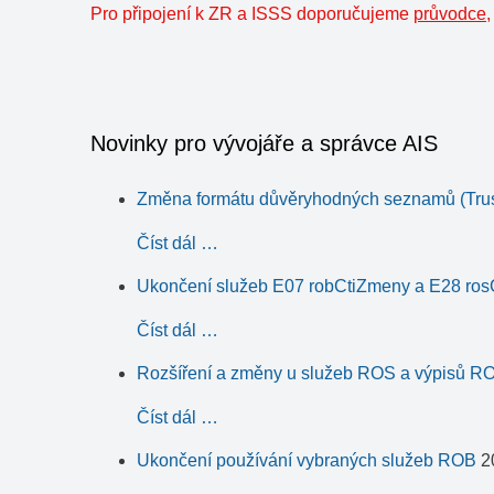
Pro připojení k ZR a ISSS doporučujeme
průvodce
,
Novinky pro vývojáře a správce AIS
Změna formátu důvěryhodných seznamů (Trust
Číst dál …
Ukončení služeb E07 robCtiZmeny a E28 ro
Číst dál …
Rozšíření a změny u služeb ROS a výpisů R
Číst dál …
Ukončení používání vybraných služeb ROB
2