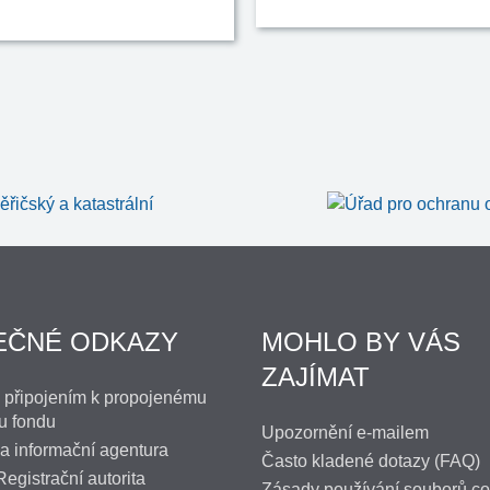
EČNÉ ODKAZY
MOHLO BY VÁS
ZAJÍMAT
 připojením k propojenému
u fondu
Upozornění e-mailem
 a informační agentura
Často kladené dotazy (FAQ)
egistrační autorita
Zásady používání souborů co