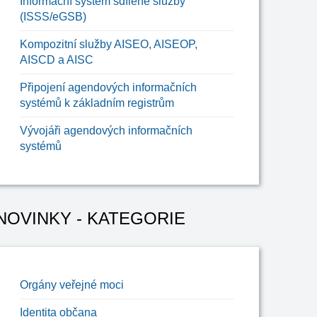
Informační systém sdílené služby
(ISSS/eGSB)
Kompozitní služby AISEO, AISEOP,
AISCD a AISC
Připojení agendových informačních
systémů k základním registrům
Vývojáři agendových informačních
systémů
NOVINKY - KATEGORIE
Orgány veřejné moci
Identita občana