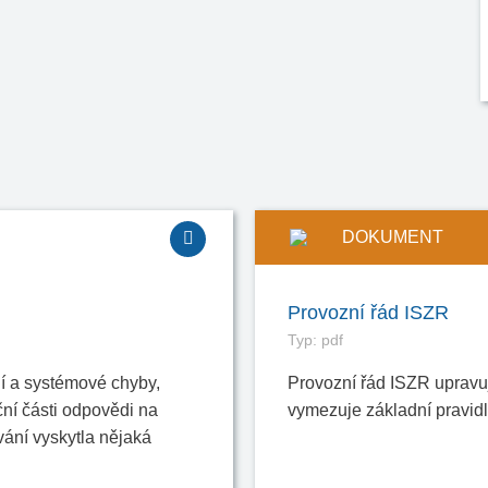
DOKUMENT
Provozní řád ISZR
Typ: pdf
í a systémové chyby,
Provozní řád ISZR upravu
ční části odpovědi na
vymezuje základní pravidl
vání vyskytla nějaká