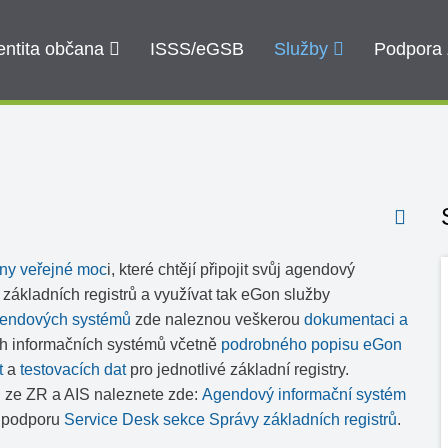
entita občana
ISSS/eGSB
Služby
Podpora
ny veřejné moc
i, které chtějí připojit svůj agendový
základních registrů a využívat tak eGon služby
gendových systémů
zde naleznou veškerou
dokumentaci a
ch informačních systémů včetně
podrobného popisu eGon
t
a
testovacích dat
pro jednotlivé základní registry.
 ze ZR a AIS naleznete zde:
Agendový informační systém
a podporu
Service Desk sekce Správy základních registrů
.