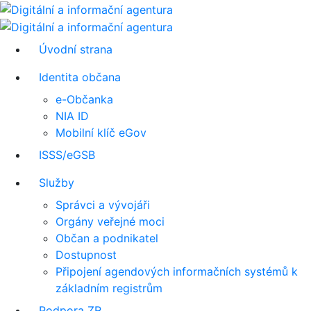
Úvodní strana
Identita občana
e-Občanka
NIA ID
Mobilní klíč eGov
ISSS/eGSB
Služby
Správci a vývojáři
Orgány veřejné moci
Občan a podnikatel
Dostupnost
Připojení agendových informačních systémů k
základním registrům
Podpora ZR