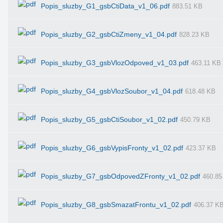
Popis_sluzby_G1_gsbCtiData_v1_06.pdf
883.51 KB
Popis_sluzby_G2_gsbCtiZmeny_v1_04.pdf
828.23 KB
Popis_sluzby_G3_gsbVlozOdpoved_v1_03.pdf
463.11 KB
Popis_sluzby_G4_gsbVlozSoubor_v1_04.pdf
618.48 KB
Popis_sluzby_G5_gsbCtiSoubor_v1_02.pdf
450.79 KB
Popis_sluzby_G6_gsbVypisFronty_v1_02.pdf
423.37 KB
Popis_sluzby_G7_gsbOdpovedZFronty_v1_02.pdf
460.85
Popis_sluzby_G8_gsbSmazatFrontu_v1_02.pdf
406.37 K