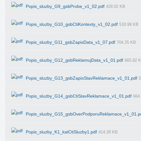
Popis_sluzby_G9_gsbProbe_v1_02.pdf
428.02 KB
Popis_sluzby_G10_gsbCtiKontexty_v1_02.pdf
518.99 KB
Popis_sluzby_G11_gsbZapisData_v1_07.pdf
704.25 KB
Popis_sluzby_G12_gsbReklamujData_v1_01.pdf
665.82 
Popis_sluzby_G13_gsbZapisStavReklamace_v1_01.pdf
5
Popis_sluzby_G14_gsbCtiStavReklamace_v1_01.pdf
664
Popis_sluzby_G15_gsbOverPodporuReklamace_v1_01.p
Popis_sluzby_K1_katCtiSluzby1.pdf
414.28 KB