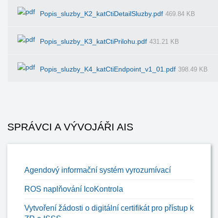
Popis_sluzby_K2_katCtiDetailSluzby.pdf
469.84 KB
Popis_sluzby_K3_katCtiPrilohu.pdf
431.21 KB
Popis_sluzby_K4_katCtiEndpoint_v1_01.pdf
398.49 KB
SPRÁVCI A VÝVOJÁŘI AIS
Agendový informační systém vyrozumívací
ROS naplňování IcoKontrola
Vytvoření žádosti o digitální certifikát pro přístup k