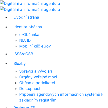
Úvodní strana
Identita občana
e-Občanka
NIA ID
Mobilní klíč eGov
ISSS/eGSB
Služby
Správci a vývojáři
Orgány veřejné moci
Občan a podnikatel
Dostupnost
Připojení agendových informačních systémů k
základním registrům
Podpora ZR