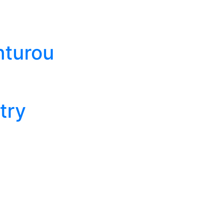
nturou
try