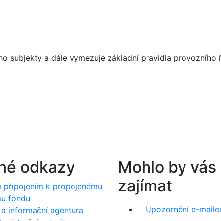
o subjekty a dále vymezuje základní pravidla provozního ř
né odkazy
Mohlo by vás
zajímat
i připojením k propojenému
u fondu
Upozornění e-mail
í a informační agentura