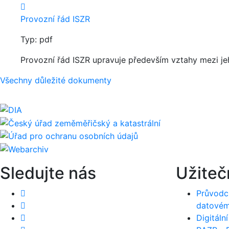
Provozní řád ISZR
Typ: pdf
Provozní řád ISZR upravuje především vztahy mezi jeh
Všechny důležité dokumenty
Sledujte nás
Užiteč
Průvodc
datovém
Digitáln