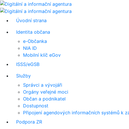
Úvodní strana
Identita občana
e-Občanka
NIA ID
Mobilní klíč eGov
ISSS/eGSB
Služby
Správci a vývojáři
Orgány veřejné moci
Občan a podnikatel
Dostupnost
Připojení agendových informačních systémů k z
Podpora ZR