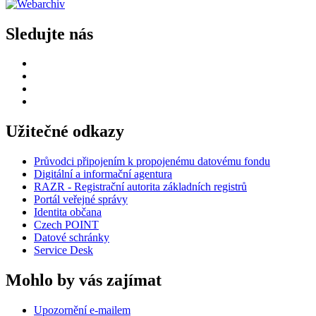
Sledujte nás
Užitečné odkazy
Průvodci připojením k propojenému datovému fondu
Digitální a informační agentura
RAZR - Registrační autorita základních registrů
Portál veřejné správy
Identita občana
Czech POINT
Datové schránky
Service Desk
Mohlo by vás zajímat
Upozornění e-mailem