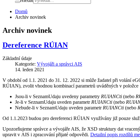
Hledat
Domů
Archiv novinek
Archiv novinek
Dereference RÚIAN
Základní údaje
Kategorie:
Vývojáři a správci AIS
14. leden 2021
V období od 1.1. 2021 do 31. 12. 2022 si může žadatel při volání eG
RÚIAN), zvolit vhodnou kombinací parametrů uváděných v položce Se
Jsou-li v SeznamUdaju uvedeny parametry
RUIANCti
(nebo
R
Je-li v SeznamUdaju uveden parametr
RUIANCti
(nebo
RUIAN
Nebude-li v SeznamUdaju uveden parametr
RUIANCti
(nebo
Od 1.1.2023 budou pro dereferenci RÚIAN využívány již pouze slu
Upozorňujeme správce a vývojáře AIS, že XSD struktury dat vracenýc
upravit v AIS i zpracování přijaté odpovědi.
Detailní popis rozdílů m