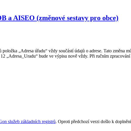
B a AISEO (změnové sestavy pro obce)
položka „Adresa úřadu“ vždy součástí údajů o adrese. Tato změna může
. 12 „Adresa_Uradu“ bude ve výpisu nově vždy. Při ručním zpracování
Gon služeb základních registrů
. Oproti předchozí verzi došlo k doplně