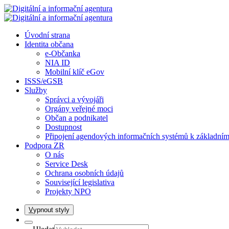
Úvodní strana
Identita občana
e-Občanka
NIA ID
Mobilní klíč eGov
ISSS/eGSB
Služby
Správci a vývojáři
Orgány veřejné moci
Občan a podnikatel
Dostupnost
Připojení agendových informačních systémů k základním
Podpora ZR
O nás
Service Desk
Ochrana osobních údajů
Související legislativa
Projekty NPO
V
ypnout styly