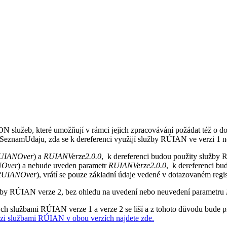
ON služeb, které umožňují v rámci jejich zpracovávání požádat též o 
znamUdaju, zda se k dereferenci využijí služby RÚIAN ve verzi 1 ne
UIANOver
) a
RUIANVerze2.0.0
, k dereferenci budou použity služby
Over
) a nebude uveden parametr
RUIANVerze2.0.0
, k dereferenci b
RUIANOver
), vrátí se pouze základní údaje vedené v dotazovaném reg
žby RÚIAN verze 2, bez ohledu na uvedení nebo neuvedení parametru
h službami RÚIAN verze 1 a verze 2 se liší a z tohoto důvodu bude p
ezi službami RÚIAN v obou verzích najdete zde.