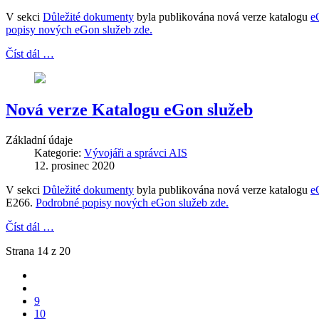
V sekci
Důležité dokumenty
byla publikována nová verze katalogu
e
popisy nových eGon služeb zde.
Číst dál …
Nová verze Katalogu eGon služeb
Základní údaje
Kategorie:
Vývojáři a správci AIS
12. prosinec 2020
V sekci
Důležité dokumenty
byla publikována nová verze katalogu
e
E266.
Podrobné popisy nových eGon služeb zde.
Číst dál …
Strana 14 z 20
9
10