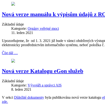
Nová verze manuálu k výpisům údajů z RO
Základní údaje
Kategorie:
Orgány veřejné moci
11. leden 2021
Upozorňujeme, že od 1. 3. 2021 již bude v rámci obdržených výstupů 
elektronicky prostřednictvím informačního systému, neboť položka č
Číst dál …
Nová verze Katalogu eGon služeb
Základní údaje
Kategorie:
Vývojáři a správci AIS
8. leden 2021
V sekci
Důležité dokumenty
byla publikována nová verze katalogu
e
zde.