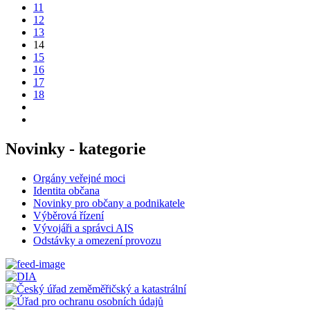
11
12
13
14
15
16
17
18
Novinky - kategorie
Orgány veřejné moci
Identita občana
Novinky pro občany a podnikatele
Výběrová řízení
Vývojáři a správci AIS
Odstávky a omezení provozu