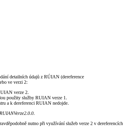
dodání detailních údajů z RÚIAN (dereference
bo ve verzi 2:
 RUIAN verze 2.
udou použity služby RUIAN verze 1.
istru a k dereferenci RUIAN nedojde.
RUIANVerze2.0.0
.
ravděpodobně nutno při využívání služeb verze 2 v dereferencích