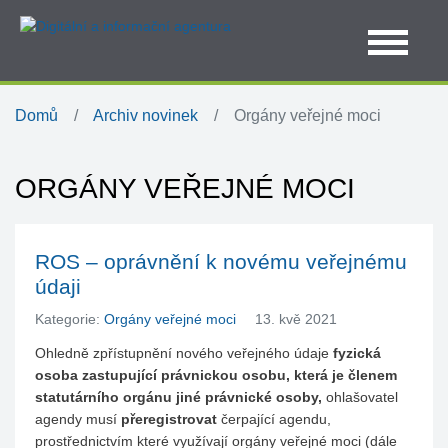
Domů
Archiv novinek
Orgány veřejné moci
ORGÁNY VEŘEJNÉ MOCI
ROS – oprávnění k novému veřejnému
údaji
Kategorie:
Orgány veřejné moci
13. kvě 2021
Ohledně zpřístupnění nového veřejného údaje
fyzická
osoba zastupující právnickou osobu, která je členem
statutárního orgánu jiné právnické osoby,
ohlašovatel
agendy musí
přeregistrovat
čerpající agendu,
prostřednictvím které využívají orgány veřejné moci (dále