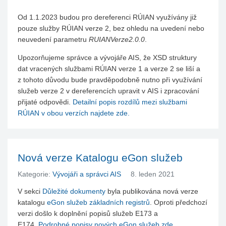
Od 1.1.2023 budou pro dereferenci RÚIAN využívány již
pouze služby RÚIAN verze 2, bez ohledu na uvedení nebo
neuvedení parametru
RUIANVerze2.0.0
.
Upozorňujeme správce a vývojáře AIS, že XSD struktury
dat vracených službami RÚIAN verze 1 a verze 2 se liší a
z tohoto důvodu bude pravděpodobně nutno při využívání
služeb verze 2 v dereferencích upravit v AIS i zpracování
přijaté odpovědi.
Detailní popis rozdílů mezi službami
RÚIAN v obou verzích najdete zde.
Nová verze Katalogu eGon služeb
Kategorie:
Vývojáři a správci AIS
8. leden 2021
V sekci
Důležité dokumenty
byla publikována nová verze
katalogu
eGon služeb základních registrů
. Oproti předchozí
verzi došlo k doplnění popisů služeb E173 a
E174.
Podrobné popisy nových eGon služeb zde.