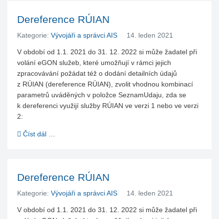
Dereference RÚIAN
Kategorie:
Vývojáři a správci AIS
14. leden 2021
V období od 1.1. 2021 do 31. 12. 2022 si může žadatel při
volání eGON služeb, které umožňují v rámci jejich
zpracovávání požádat též o dodání detailních údajů
z RÚIAN (dereference RÚIAN), zvolit vhodnou kombinací
parametrů uváděných v položce SeznamUdaju, zda se
k dereferenci využijí služby RÚIAN ve verzi 1 nebo ve verzi
2:
Číst dál …
Dereference RÚIAN
Kategorie:
Vývojáři a správci AIS
14. leden 2021
V období od 1.1. 2021 do 31. 12. 2022 si může žadatel při