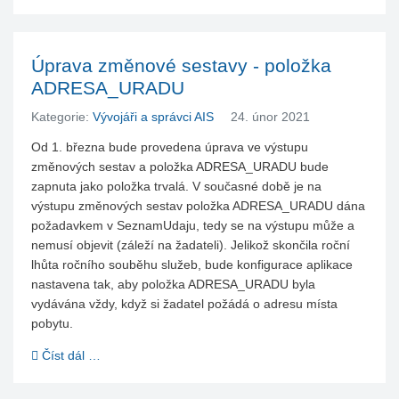
Úprava změnové sestavy - položka
ADRESA_URADU
Kategorie:
Vývojáři a správci AIS
24. únor 2021
Od 1. března bude provedena úprava ve výstupu
změnových sestav a položka ADRESA_URADU bude
zapnuta jako položka trvalá. V současné době je na
výstupu změnových sestav položka ADRESA_URADU dána
požadavkem v SeznamUdaju, tedy se na výstupu může a
nemusí objevit (záleží na žadateli). Jelikož skončila roční
lhůta ročního souběhu služeb, bude konfigurace aplikace
nastavena tak, aby položka ADRESA_URADU byla
vydávána vždy, když si žadatel požádá o adresu místa
pobytu.
Číst dál …