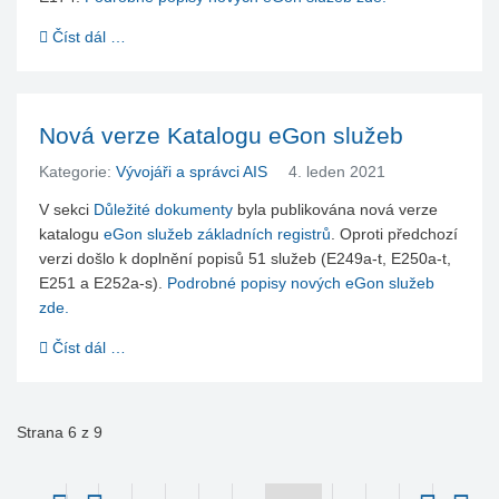
Číst dál …
Nová verze Katalogu eGon služeb
Kategorie:
Vývojáři a správci AIS
4. leden 2021
V sekci
Důležité dokumenty
byla publikována nová verze
katalogu
eGon služeb základních registrů
. Oproti předchozí
verzi došlo k doplnění popisů 51 služeb (E249a-t, E250a-t,
E251 a E252a-s).
Podrobné popisy nových eGon služeb
zde.
Číst dál …
Strana 6 z 9