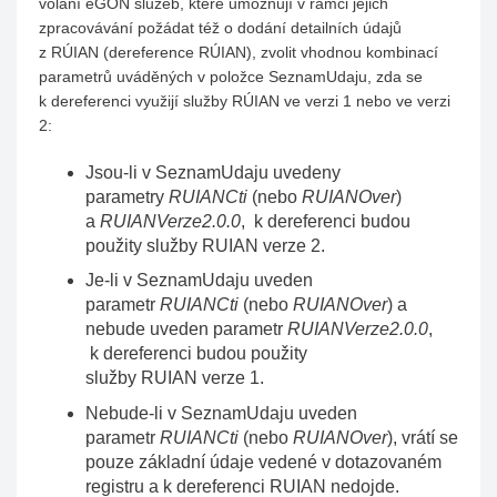
volání eGON služeb, které umožňují v rámci jejich
zpracovávání požádat též o dodání detailních údajů
z RÚIAN (dereference RÚIAN), zvolit vhodnou kombinací
parametrů uváděných v položce SeznamUdaju, zda se
k dereferenci využijí služby RÚIAN ve verzi 1 nebo ve verzi
2:
Jsou-li v SeznamUdaju uvedeny
parametry
RUIANCti
(nebo
RUIANOver
)
a
RUIANVerze2.0.0
, k dereferenci budou
použity služby RUIAN verze 2.
Je-li v SeznamUdaju uveden
parametr
RUIANCti
(nebo
RUIANOver
) a
nebude uveden parametr
RUIANVerze2.0.0
,
k dereferenci budou použity
služby RUIAN verze 1.
Nebude-li v SeznamUdaju uveden
parametr
RUIANCti
(nebo
RUIANOver
), vrátí se
pouze základní údaje vedené v dotazovaném
registru a k dereferenci RUIAN nedojde.